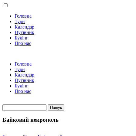
Головна
Тури
Календар
Путівник
Букінг
Про нас
Головна
Тури
Календар
Путівник
Букінг
Про нас
Пошук
Пошукова форма
Байковий некрополь