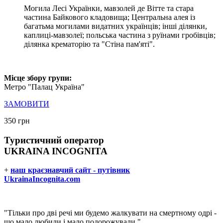
Могила Лесі Українки, мавзолей де Вітте та стара
частина Байкового кладовища; Центральна алея із
багатьма могилами видатних українців; інші ділянки,
каплиці-мавзолеї; польська частина з руїнами гробівців;
ділянка крематорію та "Стіна пам'яті".
Місце збору групи:
Метро "Палац Україна"
ЗАМОВИТИ
350 грн
Туристичний оператор
UKRAINA INCOGNITA
+
наш краєзнавчий сайт - путівник
UkrainaIncognita.com
"Тільки про дві речі ми будемо жалкувати на смертному одрі -
що мало любили і мало подорожували."