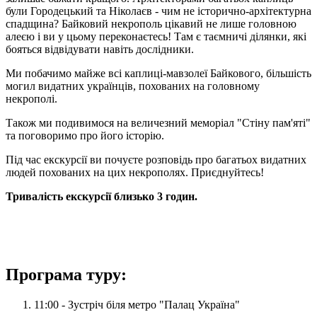
були Городецький та Ніколаєв - чим не історично-архітектурна
спадщина? Байковий некрополь цікавий не лише головною
алеєю і ви у цьому переконаєтесь! Там є таємничі ділянки, які
бояться відвідувати навіть дослідники.
Ми побачимо майже всі каплиці-мавзолеї Байкового, більшість
могил видатних українців, похованих на головному
некрополі.
Також ми подивимося на величезний меморіал "Стіну пам'яті"
та поговоримо про його історію.
Під час екскурсії ви почуєте розповідь про багатьох видатних
людей похованих на цих некрополях. Приєднуйтесь!
Тривалість екскурсії близько 3 годин.
Програма туру:
11:00 - Зустріч біля метро "Палац Україна"