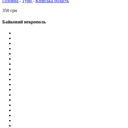
Головна
-
Тури
-
Київська область
350 грн
Байковий некрополь