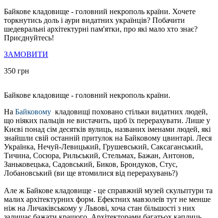
Байкове кладовище - головний некрополь країни. Хочете
торкнутись доль і аури видатних українців? Побачити
шедевральні архітектурні пам'ятки, про які мало хто знає?
Приєднуйтесь!
ЗАМОВИТИ
350 грн
Байкове кладовище - головний некрополь країни.
На
Байковому
кладовищі поховано стільки видатних людей,
що ніяких пальців не вистачить, щоб їх перерахувати. Лише у
Києві понад сім десятків вулиць, названих іменами людей, які
знайшли свій останній притулок на Байковому цвинтарі. Леся
Українка, Нечуй-Левицький, Грушевський, Саксаганський,
Тичина, Сосюра, Рильський, Стельмах, Бажан, Антонов,
Заньковецька, Садовський, Биков, Брондуков, Стус,
Лобановський (ви ще втомилися від перерахувань?)
Але ж Байкове кладовище - це справжній музей скульптури та
малих архітектурних форм. Ефектних мавзолеїв тут не менше
ніж на Личаківському у Львові, хоча стан більшості з них
залишає бажати кращого. Архітекторами багатьох каплиць