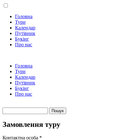
Головна
Тури
Календар
Путівник
Букінг
Про нас
Головна
Тури
Календар
Путівник
Букінг
Про нас
Пошук
Пошукова форма
Замовлення туру
Контактна особа
*