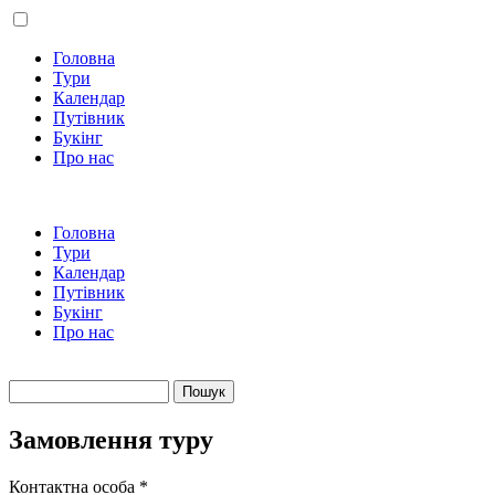
Головна
Тури
Календар
Путівник
Букінг
Про нас
Головна
Тури
Календар
Путівник
Букінг
Про нас
Пошук
Пошукова форма
Замовлення туру
Контактна особа
*