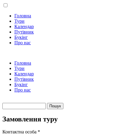
Головна
Тури
Календар
Путівник
Букінг
Про нас
Головна
Тури
Календар
Путівник
Букінг
Про нас
Пошук
Пошукова форма
Замовлення туру
Контактна особа
*