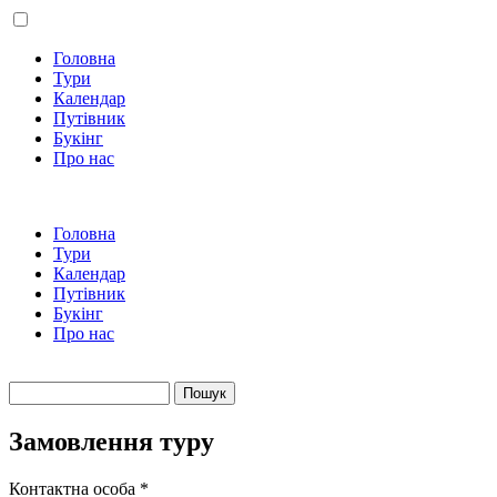
Головна
Тури
Календар
Путівник
Букінг
Про нас
Головна
Тури
Календар
Путівник
Букінг
Про нас
Пошук
Пошукова форма
Замовлення туру
Контактна особа
*